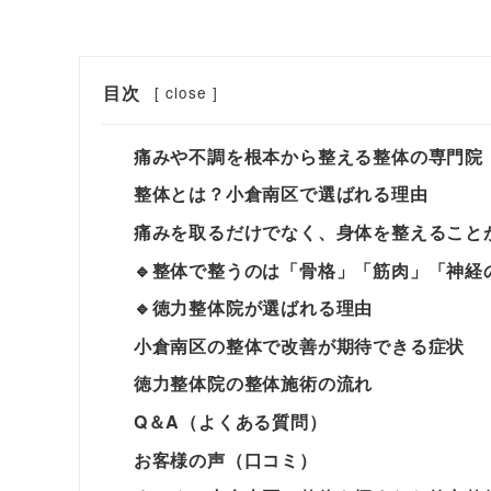
目次
[
close
]
痛みや不調を根本から整える整体の専門院
整体とは？小倉南区で選ばれる理由
痛みを取るだけでなく、身体を整えること
🔹整体で整うのは「骨格」「筋肉」「神経
🔹徳力整体院が選ばれる理由
小倉南区の整体で改善が期待できる症状
徳力整体院の整体施術の流れ
Q＆A（よくある質問）
お客様の声（口コミ）