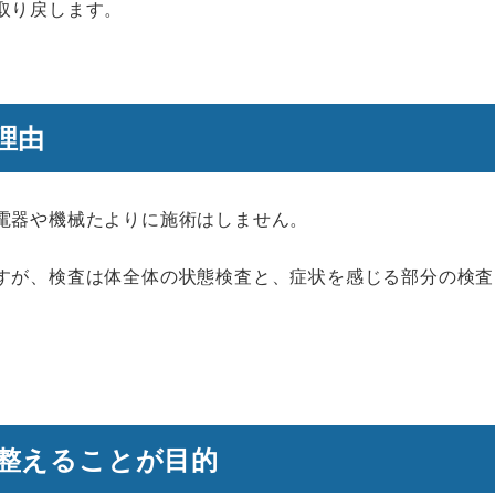
取り戻します。
理由
電器や機械たよりに施術はしません。
すが、検査は体全体の状態検査と、症状を感じる部分の検査
整えることが目的