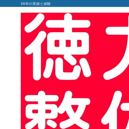
36年の実績と経験