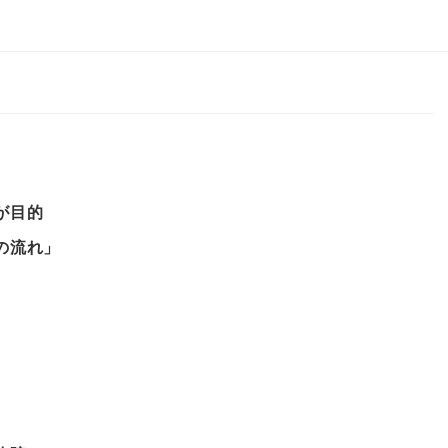
が目的
の流れ」