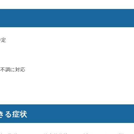
特定
い不調に対応
きる症状