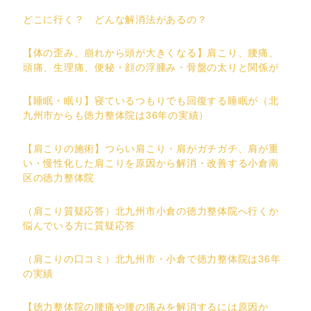
どこに行く？ どんな解消法があるの？
【体の歪み、崩れから頭が大きくなる】肩こり、腰痛、
頭痛、生理痛、便秘・顔の浮腫み・骨盤の太りと関係が
【睡眠・眠り】寝ているつもりでも回復する睡眠が（北
九州市からも徳力整体院は36年の実績）
【肩こりの施術】つらい肩こり・肩がガチガチ、肩が重
い・慢性化した肩こりを原因から解消・改善する小倉南
区の徳力整体院
（肩こり質疑応答）北九州市小倉の徳力整体院へ行くか
悩んでいる方に質疑応答
（肩こりの口コミ）北九州市・小倉で徳力整体院は36年
の実績
【徳力整体院の腰痛や腰の痛みを解消するには原因か