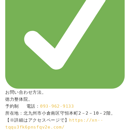
お問い合わせ方法。
徳力整体院。
予約制 　電話：
093-962-9133
所在地：北九州市小倉南区守恒本町2－2－10－2階。
【※詳細はアクセスページで】
https://xn--
tqqu3fk6pnsfqv2e.com/