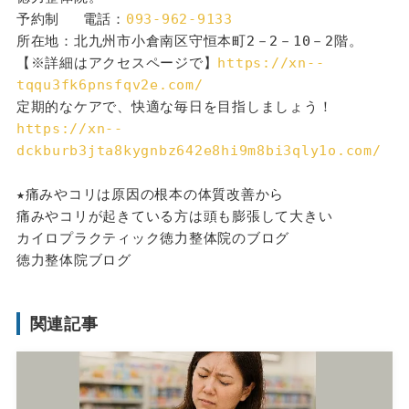
予約制 　電話：
093-962-9133
所在地：北九州市小倉南区守恒本町2－2－10－2階。
【※詳細はアクセスページで】
https://xn--
tqqu3fk6pnsfqv2e.com/
定期的なケアで、快適な毎日を目指しましょう！
https://xn--
dckburb3jta8kygnbz642e8hi9m8bi3qly1o.com/
★痛みやコリは原因の根本の体質改善から
痛みやコリが起きている方は頭も膨張して大きい
カイロプラクティック徳力整体院のブログ
徳力整体院ブログ
関連記事