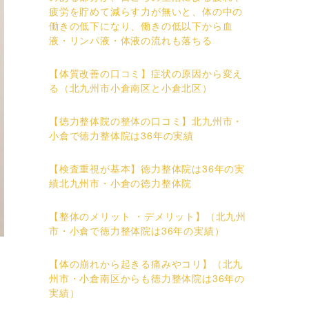
疲労を貯めて減らす力が無いと、体の中の
働きの低下になり、働きの低以下から血
液・リンパ液・体液の流れも落ちる
【体質改善の口コミ】症状の原因から変え
る（北九州市小倉南区と小倉北区）
【徳力整体院の整体の口コミ】北九州市・
小倉で徳力整体院は36年の実績
【検査重視が基本】徳力整体院は36年の実
績北九州市・小倉の徳力整体院
【整体のメリット ・デメリット】（北九州
市・小倉で徳力整体院は36年の実績）
【体の崩れから起きる痛みやコリ】（北九
州市・小倉南区からも徳力整体院は36年の
実績）