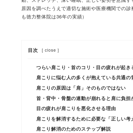
原因を調べたうえで適切な施術や医療機関での診
も徳力整体院は36年の実績）
目次
[
close
]
つらい肩こり・首のコリ・目の疲れが起き
肩こりに悩む人の多くが抱えている共通の
肩こりの原因は「肩」そのものではない
首・背中・骨盤の連動が崩れると肩に負担
目の疲れが肩こりを悪化させる理由
肩こりを解消するために必要な「正しい考
肩こり解消のためのステップ解説