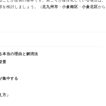
察を検討しましょう。（
北九州市
・
小倉南区
・
小倉北区
から
る本当の理由と解消法
背景
が集中する
え方」