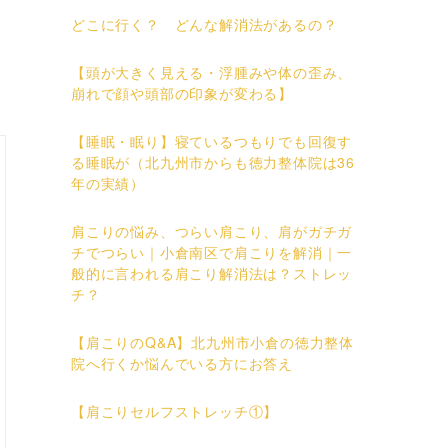
どこに行く？ どんな解消法があるの？
【頭が大きく見える・浮腫みや体の歪み、
崩れで顔や頭部の印象が変わる】
【睡眠・眠り】寝ているつもりでも回復す
る睡眠が（北九州市からも徳力整体院は36
年の実績）
肩こりの悩み、つらい肩こり、肩がガチガ
チでつらい｜小倉南区で肩こりを解消｜一
般的に言われる肩こり解消法は？ストレッ
チ？
【肩こりのQ&A】北九州市小倉の徳力整体
院へ行くか悩んでいる方にお答え
【肩こりセルフストレッチ①】