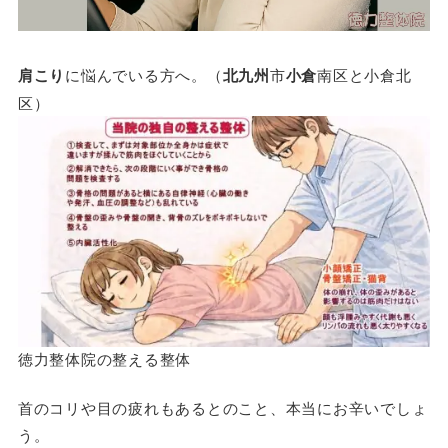
肩こり
に悩んでいる方へ。（
北九州
市
小倉
南区と小倉北
区）
徳力整体院の整える整体
首のコリや目の疲れもあるとのこと、本当にお辛いでしょ
う。