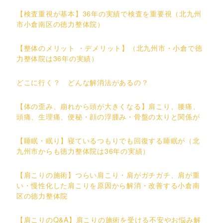
【検査重視が基本】36年の実績で検査を重要視（北九州
市小倉南区の徳力整体院）
【整体のメリット ・デメリット】（北九州市・小倉で徳
力整体院は36年の実績）
どこに行く？ どんな解消法があるの？
【体の歪み、崩れから頭が大きくなる】肩こり、腰痛、
頭痛、生理痛、便秘・顔の浮腫み・骨盤の太りと関係が
【睡眠・眠り】寝ているつもりでも回復する睡眠が（北
九州市からも徳力整体院は36年の実績）
【肩こりの施術】つらい肩こり・肩がガチガチ、肩が重
い・慢性化した肩こりを原因から解消・改善する小倉南
区の徳力整体院
【肩こりのQ&A】肩こりの施術を受ける不安やお悩み解