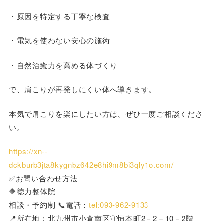
・原因を特定する丁寧な検査
・電気を使わない安心の施術
・自然治癒力を高める体づくり
で、肩こりが再発しにくい体へ導きます。
本気で肩こりを楽にしたい方は、ぜひ一度ご相談くださ
い。
https://xn--
dckburb3jta8kygnbz642e8hi9m8bi3qly1o.com/
✅お問い合わせ方法
🔶徳力整体院
相談・予約制 📞電話：
tel:093-962-9133
📍所在地：北九州市小倉南区守恒本町2－2－10－2階