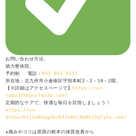
お問い合わせ方法。
徳力整体院。
予約制 　電話：
093-962-9133
所在地：北九州市小倉南区守恒本町2－2－10－2階。
【※詳細はアクセスページで】
https://xn--
tqqu3fk6pnsfqv2e.com/
定期的なケアで、快適な毎日を目指しましょう！
https://xn--
dckburb3jta8kygnbz642e8hi9m8bi3qly1o.com/
★痛みやコリは原因の根本の体質改善から