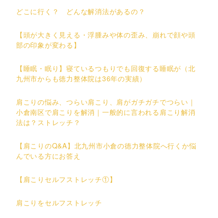
どこに行く？ どんな解消法があるの？
【頭が大きく見える・浮腫みや体の歪み、崩れで顔や頭
部の印象が変わる】
【睡眠・眠り】寝ているつもりでも回復する睡眠が（北
九州市からも徳力整体院は36年の実績）
肩こりの悩み、つらい肩こり、肩がガチガチでつらい｜
小倉南区で肩こりを解消｜一般的に言われる肩こり解消
法は？ストレッチ？
【肩こりのQ&A】北九州市小倉の徳力整体院へ行くか悩
んでいる方にお答え
【肩こりセルフストレッチ①】
肩こりをセルフストレッチ