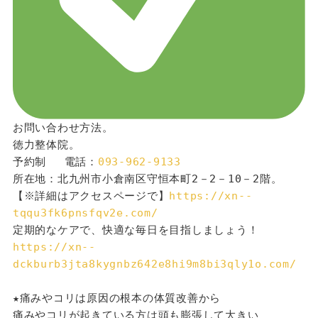
お問い合わせ方法。
徳力整体院。
予約制 　電話：
093-962-9133
所在地：北九州市小倉南区守恒本町2－2－10－2階。
【※詳細はアクセスページで】
https://xn--
tqqu3fk6pnsfqv2e.com/
定期的なケアで、快適な毎日を目指しましょう！
https://xn--
dckburb3jta8kygnbz642e8hi9m8bi3qly1o.com/
★痛みやコリは原因の根本の体質改善から
痛みやコリが起きている方は頭も膨張して大きい