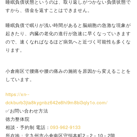
睡眠負債状態というのは、取り返しがつかない負債状態で
すから、借金を返すことはできません。
睡眠負債で眠りが浅い時間があると脳細胞の急激な現象が
起きたり、内臓の老化の進行が急速に早くなっていきます
ので、速くなればなるほど病気へと近づく可能性も多くな
ります。
小倉南区で腰痛や腰の痛みの施術を原因から変えることを
しています。
https://xn--
dckburb3jta8kygnbz642e8hi9m8bi3qly1o.com/
✅お問い合わせ方法
徳力整体院
相談・予約制 電話：
093-962-9133
所在地：北九州市小倉南区守恒本町2－2－10－2階