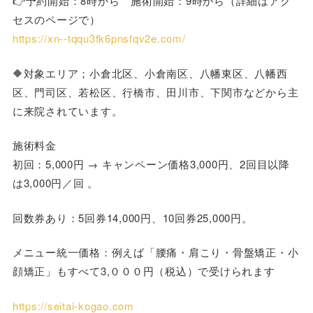
👉予約開始：8時から 施術開始：9時から（詳細はアク
セスのページで）
https://xn--tqqu3fk6pnsfqv2e.com/
🔶対象エリア；小倉北区、小倉南区、八幡東区、八幡西
区、門司区、若松区、行橋市、田川市、下関市などから主
に来院されています。
施術料金
初回：5,000円 → キャンペーン価格3,000円、2回目以降
は3,000円／回 。
回数券あり：5回券14,000円、10回券25,000円。
メニュー統一価格：例えば「腰痛・肩こり・骨盤矯正・小
顔矯正」もすべて3,０００円（税込）で受けられます
https://seitai-kogao.com