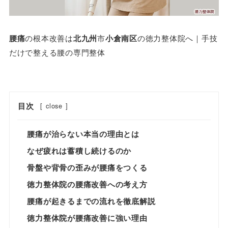
腰痛
の根本改善は
北九州
市
小倉南区
の徳力整体院へ｜手技
だけで整える腰の専門整体
目次
[
close
]
腰痛が治らない本当の理由とは
なぜ疲れは蓄積し続けるのか
骨盤や背骨の歪みが腰痛をつくる
徳力整体院の腰痛改善への考え方
腰痛が起きるまでの流れを徹底解説
徳力整体院が腰痛改善に強い理由