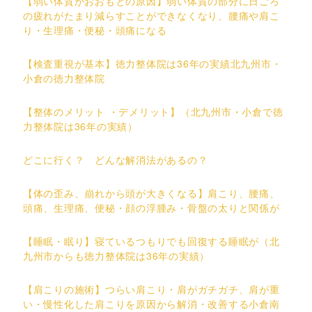
【弱い体質がおおもとの原因】弱い体質の部分に日ごろ
の疲れがたまり減らすことができなくなり、腰痛や肩こ
り・生理痛・便秘・頭痛になる
【検査重視が基本】徳力整体院は36年の実績北九州市・
小倉の徳力整体院
【整体のメリット ・デメリット】（北九州市・小倉で徳
力整体院は36年の実績）
どこに行く？ どんな解消法があるの？
【体の歪み、崩れから頭が大きくなる】肩こり、腰痛、
頭痛、生理痛、便秘・顔の浮腫み・骨盤の太りと関係が
【睡眠・眠り】寝ているつもりでも回復する睡眠が（北
九州市からも徳力整体院は36年の実績）
【肩こりの施術】つらい肩こり・肩がガチガチ、肩が重
い・慢性化した肩こりを原因から解消・改善する小倉南