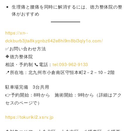
生理痛と腰痛を同時に解消するには、徳力整体院の整
体がおすすめ
https://xn--
dckburb3jta8kygnbz642e8hi9m8bi3qly1o.com/
✅お問い合わせ方法
🔶徳力整体院
相談・予約制 📞電話：
tel:093-962-9133
📍所在地：北九州市小倉南区守恒本町2－2－10－2階
駐車場完備 3台共用
👉予約開始：8時から 施術開始：9時から（詳細はアク
セスのページで）
https://tokuriki2.xsrv.jp