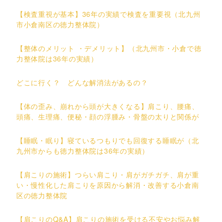
【検査重視が基本】36年の実績で検査を重要視（北九州
市小倉南区の徳力整体院）
【整体のメリット ・デメリット】（北九州市・小倉で徳
力整体院は36年の実績）
どこに行く？ どんな解消法があるの？
【体の歪み、崩れから頭が大きくなる】肩こり、腰痛、
頭痛、生理痛、便秘・顔の浮腫み・骨盤の太りと関係が
【睡眠・眠り】寝ているつもりでも回復する睡眠が（北
九州市からも徳力整体院は36年の実績）
【肩こりの施術】つらい肩こり・肩がガチガチ、肩が重
い・慢性化した肩こりを原因から解消・改善する小倉南
区の徳力整体院
【肩こりのQ&A】肩こりの施術を受ける不安やお悩み解