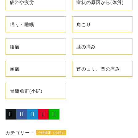
疲れや疲労
症状の原因から(体質)
眠り・睡眠
肩こり
腰痛
膝の痛み
頭痛
首のコリ、首の痛み
骨盤矯正(小尻)
カテゴリー：
小顔矯正（小顔）