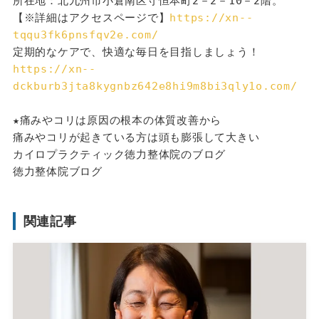
所在地：北九州市小倉南区守恒本町2－2－10－2階。
【※詳細はアクセスページで】
https://xn--
tqqu3fk6pnsfqv2e.com/
定期的なケアで、快適な毎日を目指しましょう！
https://xn--
dckburb3jta8kygnbz642e8hi9m8bi3qly1o.com/
★痛みやコリは原因の根本の体質改善から
痛みやコリが起きている方は頭も膨張して大きい
カイロプラクティック徳力整体院のブログ
徳力整体院ブログ
関連記事