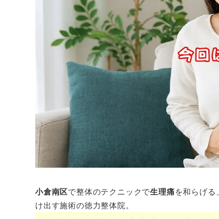
小倉南区
で整体のテクニックで
生理痛
を和らげる
け出す施術の徳力整体院。