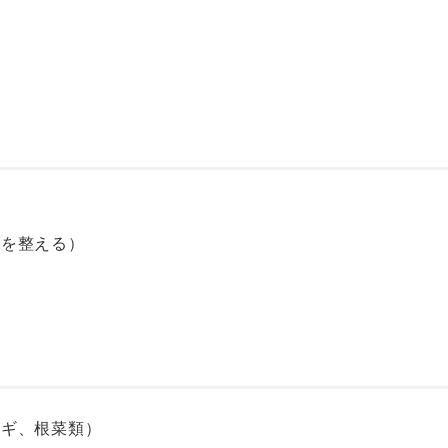
）
）
因を整える）
ネギ、根菜類）