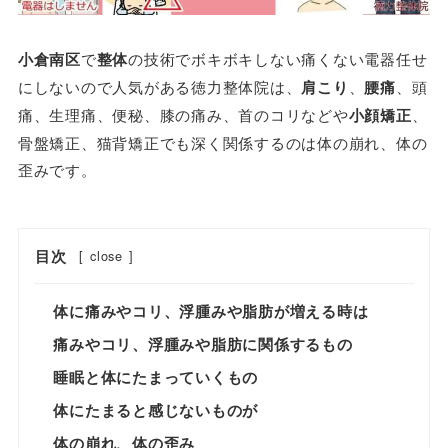
小倉南区
で
整体
の技術でボキボキしない痛くない電器任せ
にしないので人気がある徳力整体院は、
肩こり
、
腰痛
、頭
痛、生理痛、便秘、膝の痛み、首のコリなどや
小顔矯正
、
骨盤矯正、猫背矯正でも深く関係するのは体の崩れ、体の
歪みです。
目次
[
close
]
体に痛みやコリ、浮腫みや脂肪が増える時は
痛みやコリ、浮腫みや脂肪に関係するもの
睡眠と体にたまっていくもの
体にたまると感じないものが
体の崩れ、体の歪み