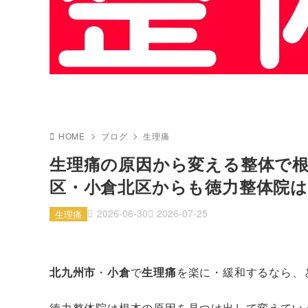
HOME
ブログ
生理痛
生理痛の原因から変える整体で
区・小倉北区からも徳力整体院は
2026-06-30
2026-07-25
生理痛
北九州市
・
小倉
で
生理痛
を楽に・緩和するなら、
徳力整体院は根本の原因を見つけ出して変えてい