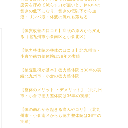
疲労を貯めて減らす力が無いと、体の中の
働きの低下になり、働きの低以下から血
液・リンパ液・体液の流れも落ちる
【体質改善の口コミ】症状の原因から変え
る（北九州市小倉南区と小倉北区）
【徳力整体院の整体の口コミ】北九州市・
小倉で徳力整体院は36年の実績
【検査重視が基本】徳力整体院は36年の実
績北九州市・小倉の徳力整体院
【整体のメリット ・デメリット】（北九州
市・小倉で徳力整体院は36年の実績）
【体の崩れから起きる痛みやコリ】（北九
州市・小倉南区からも徳力整体院は36年の
実績）