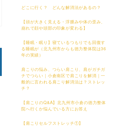
どこに行く？ どんな解消法があるの？
【頭が大きく見える・浮腫みや体の歪み、
崩れで顔や頭部の印象が変わる】
【睡眠・眠り】寝ているつもりでも回復す
る睡眠が（北九州市からも徳力整体院は36
年の実績）
肩こりの悩み、つらい肩こり、肩がガチガ
チでつらい｜小倉南区で肩こりを解消｜一
般的に言われる肩こり解消法は？ストレッ
チ？
【肩こりのQ&A】北九州市小倉の徳力整体
院へ行くか悩んでいる方にお答え
【肩こりセルフストレッチ①】