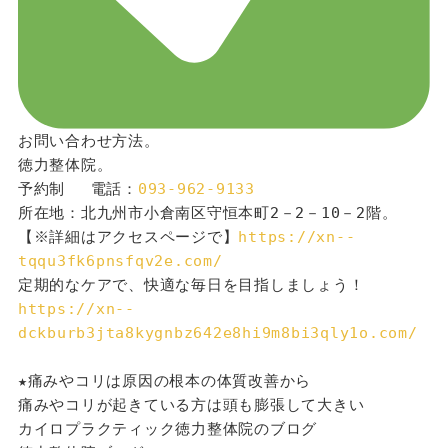
お問い合わせ方法。
徳力整体院。
予約制 　電話：
093-962-9133
所在地：北九州市小倉南区守恒本町2－2－10－2階。
【※詳細はアクセスページで】
https://xn--
tqqu3fk6pnsfqv2e.com/
定期的なケアで、快適な毎日を目指しましょう！
https://xn--
dckburb3jta8kygnbz642e8hi9m8bi3qly1o.com/
★痛みやコリは原因の根本の体質改善から
痛みやコリが起きている方は頭も膨張して大きい
カイロプラクティック徳力整体院のブログ