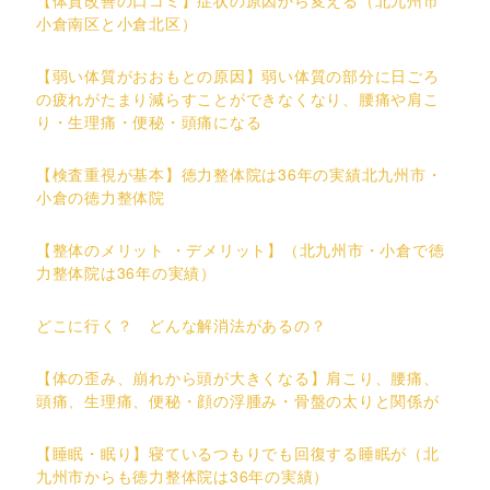
【体質改善の口コミ】症状の原因から変える（北九州市
小倉南区と小倉北区）
【弱い体質がおおもとの原因】弱い体質の部分に日ごろ
の疲れがたまり減らすことができなくなり、腰痛や肩こ
り・生理痛・便秘・頭痛になる
【検査重視が基本】徳力整体院は36年の実績北九州市・
小倉の徳力整体院
【整体のメリット ・デメリット】（北九州市・小倉で徳
力整体院は36年の実績）
どこに行く？ どんな解消法があるの？
【体の歪み、崩れから頭が大きくなる】肩こり、腰痛、
頭痛、生理痛、便秘・顔の浮腫み・骨盤の太りと関係が
【睡眠・眠り】寝ているつもりでも回復する睡眠が（北
九州市からも徳力整体院は36年の実績）