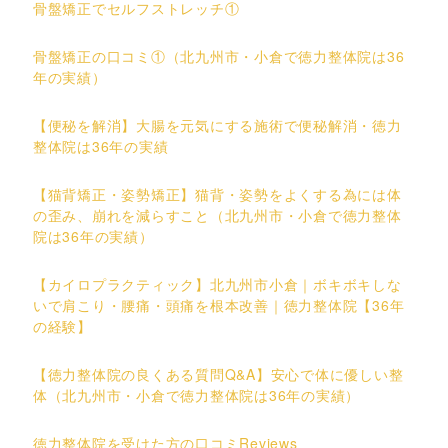
骨盤矯正でセルフストレッチ①
骨盤矯正の口コミ①（北九州市・小倉で徳力整体院は36
年の実績）
【便秘を解消】大腸を元気にする施術で便秘解消・徳力
整体院は36年の実績
【猫背矯正・姿勢矯正】猫背・姿勢をよくする為には体
の歪み、崩れを減らすこと（北九州市・小倉で徳力整体
院は36年の実績）
【カイロプラクティック】北九州市小倉｜ボキボキしな
いで肩こり・腰痛・頭痛を根本改善｜徳力整体院【36年
の経験】
【徳力整体院の良くある質問Q&A】安心で体に優しい整
体（北九州市・小倉で徳力整体院は36年の実績）
徳力整体院を受けた方の口コミReviews