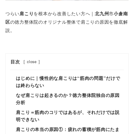
つらい
肩こり
を根本から改善したい方へ｜
北九州
市
小倉南
区
の徳力整体院のオリジナル整体で肩こりの原因を徹底解
説。
目次
[
close
]
はじめに｜慢性的な肩こりは“筋肉の問題”だけで
は終わらない
なぜ肩こりは起きるのか？徳力整体院独自の原因
分析
肩こり＝筋肉のコリではあるが、それだけでは説
明できない
肩こりの本当の原因①：疲れの蓄積が筋肉にたま