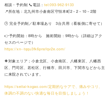
相談・予約制 📞電話：
tel:093-962-9133
📍所在地：北九州市小倉南区守恒本町2－2－10－2階
🕒 完全予約制／駐車場あり 3台共用（看板側に寄せて）
👉予約開始：8時から 施術開始：9時から（詳細はアク
セスのページで）
https://xn--tqqu3fk6pnsfqv2e.com/
🔶対象エリア；小倉北区、小倉南区、八幡東区、八幡西
区、門司区、若松区、行橋市、田川市、下関市などから主
に来院されています。
https://seitai-kogao.com/定期的なケアで、痛みやコリ、
体調の不調のない快適な毎日を目指しましょう！