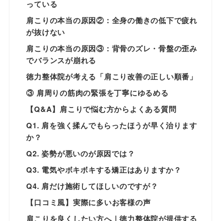
っている
肩こりの本当の原因②：全身の働きの低下で疲れ
が抜けない
肩こりの本当の原因③：背骨のズレ・骨盤の歪み
でバランスが崩れる
徳力整体院が考える「肩こり改善の正しい順番」
③ 肩周りの筋肉の緊張を丁寧にゆるめる
【Q&A】肩こりで悩む方からよくある質問
Q1. 肩を強く揉んでもらったほうが早く治ります
か？
Q2. 姿勢が悪いのが原因では？
Q3. 電気やボキボキする矯正はありますか？
Q4. 肩だけ施術してほしいのですが？
【口コミ風】実際に多いお客様の声
肩こりを良くしたい方へ｜徳力整体院が提供する