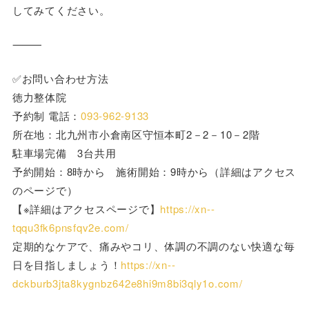
してみてください
。
⸻
✅お問い合わせ方法
徳力整体院
予約制 電話：
093-962-9133
所在地：北九州市小倉南区守恒本町2－2－10－2階
駐車場完備 3台共用
予約開始：8時から 施術開始：9時から（詳細はアクセス
のページで）
【※詳細はアクセスページで】
https://xn--
tqqu3fk6pnsfqv2e.com/
定期的なケアで、痛みやコリ、体調の不調のない快適な毎
日を目指しましょう！
https://xn--
dckburb3jta8kygnbz642e8hi9m8bi3qly1o.com/