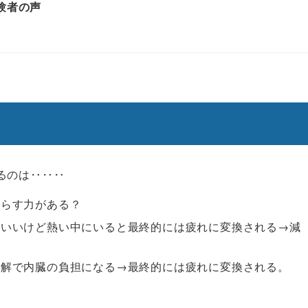
験者の声
るのは‥‥‥
減らす力がある？
はいいけど熱い中にいると最終的には疲れに変換される→減
分解で内臓の負担になる→最終的には疲れに変換される。