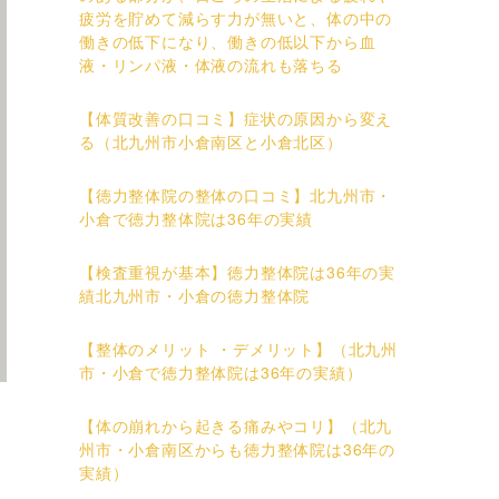
疲労を貯めて減らす力が無いと、体の中の
働きの低下になり、働きの低以下から血
液・リンパ液・体液の流れも落ちる
【体質改善の口コミ】症状の原因から変え
る（北九州市小倉南区と小倉北区）
【徳力整体院の整体の口コミ】北九州市・
小倉で徳力整体院は36年の実績
【検査重視が基本】徳力整体院は36年の実
績北九州市・小倉の徳力整体院
【整体のメリット ・デメリット】（北九州
市・小倉で徳力整体院は36年の実績）
【体の崩れから起きる痛みやコリ】（北九
州市・小倉南区からも徳力整体院は36年の
実績）