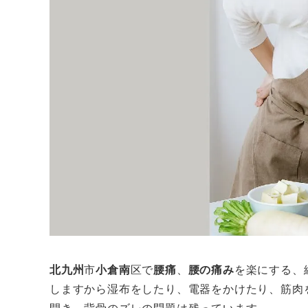
北九州
市
小倉南
区で
腰痛
、
腰の痛み
を楽にする、
しますから湿布をしたり、電器をかけたり、筋肉
開き、背骨のズレの問題は残っています。