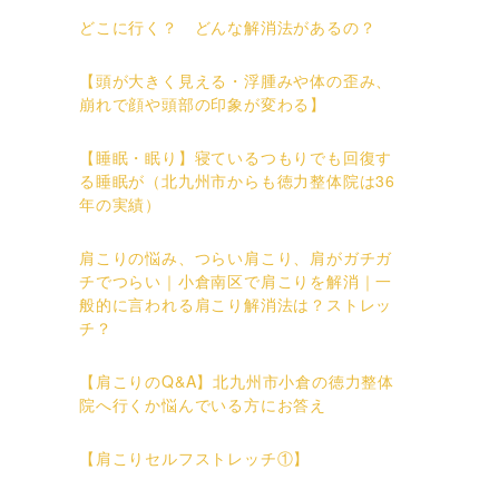
どこに行く？ どんな解消法があるの？
【頭が大きく見える・浮腫みや体の歪み、
崩れで顔や頭部の印象が変わる】
【睡眠・眠り】寝ているつもりでも回復す
る睡眠が（北九州市からも徳力整体院は36
年の実績）
肩こりの悩み、つらい肩こり、肩がガチガ
チでつらい｜小倉南区で肩こりを解消｜一
般的に言われる肩こり解消法は？ストレッ
チ？
【肩こりのQ&A】北九州市小倉の徳力整体
院へ行くか悩んでいる方にお答え
【肩こりセルフストレッチ①】