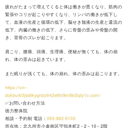
疲れがたまって増えてくると体は働きが悪くなり、筋肉の
緊張やコリが起こりやすくなり、リンパの働きが低下し
て、血液の生産と循環の低下、脳せき髄液の生産と還流の
低下、内臓の働きの低下、さらに骨盤の歪みや骨盤の開
き、背骨のズレが起こります。
肩こり、腰痛、頭痛、生理痛、便秘が無くても、体の崩
れ、体の歪みは起きています。
また眠りが浅くても、体の崩れ、体の歪みは起こります。
https://xn--
dckburb3jta8kygnbz642e8hi9m8bi3qly1o.com/
✅お問い合わせ方法
徳力整体院
相談・予約制 電話：
093-962-9133
所在地：北九州市小倉南区守恒本町2－2－10－2階