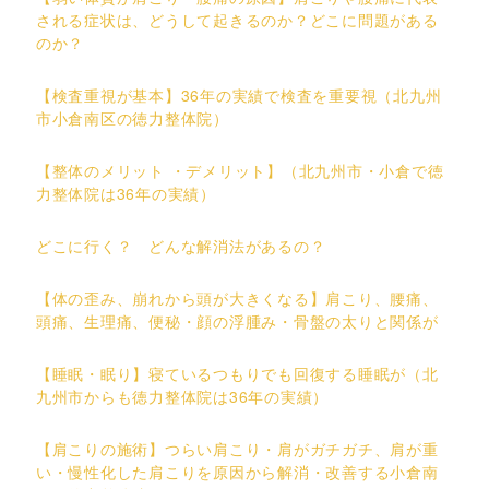
される症状は、どうして起きるのか？どこに問題がある
のか？
【検査重視が基本】36年の実績で検査を重要視（北九州
市小倉南区の徳力整体院）
【整体のメリット ・デメリット】（北九州市・小倉で徳
力整体院は36年の実績）
どこに行く？ どんな解消法があるの？
【体の歪み、崩れから頭が大きくなる】肩こり、腰痛、
頭痛、生理痛、便秘・顔の浮腫み・骨盤の太りと関係が
【睡眠・眠り】寝ているつもりでも回復する睡眠が（北
九州市からも徳力整体院は36年の実績）
【肩こりの施術】つらい肩こり・肩がガチガチ、肩が重
い・慢性化した肩こりを原因から解消・改善する小倉南