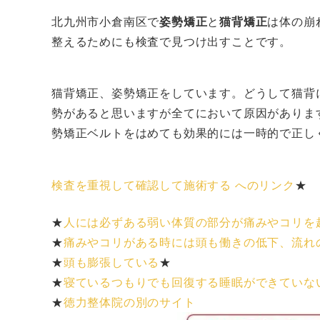
北九州市小倉南区で
姿勢矯正
と
猫背矯正
は体の崩
整えるためにも検査で見つけ出すことです。
猫背矯正、姿勢矯正をしています。どうして猫背
勢があると思いますが全てにおいて原因がありま
勢矯正ベルトをはめても効果的には一時的で正し
検査を重視して確認して施術する へのリンク
★
★
人には必ずある弱い体質の部分が痛みやコリを
★
痛みやコリがある時には頭も働きの低下、流れ
★
頭も膨張している
★
★
寝ているつもりでも回復する睡眠ができていな
★
徳力整体院の別のサイト