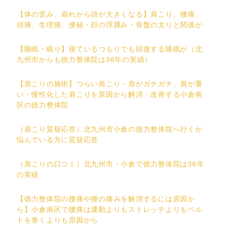
【体の歪み、崩れから頭が大きくなる】肩こり、腰痛、
頭痛、生理痛、便秘・顔の浮腫み・骨盤の太りと関係が
【睡眠・眠り】寝ているつもりでも回復する睡眠が（北
九州市からも徳力整体院は36年の実績）
【肩こりの施術】つらい肩こり・肩がガチガチ、肩が重
い・慢性化した肩こりを原因から解消・改善する小倉南
区の徳力整体院
（肩こり質疑応答）北九州市小倉の徳力整体院へ行くか
悩んでいる方に質疑応答
（肩こりの口コミ）北九州市・小倉で徳力整体院は36年
の実績
【徳力整体院の腰痛や腰の痛みを解消するには原因か
ら】小倉南区で腰痛は運動よりもストレッチよりもベル
トを巻くよりも原因から