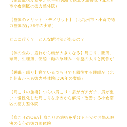
市小倉南区の徳力整体院）
【整体のメリット ・デメリット】（北九州市・小倉で徳
力整体院は36年の実績）
どこに行く？ どんな解消法があるの？
【体の歪み、崩れから頭が大きくなる】肩こり、腰痛、
頭痛、生理痛、便秘・顔の浮腫み・骨盤の太りと関係が
【睡眠・眠り】寝ているつもりでも回復する睡眠が（北
九州市からも徳力整体院は36年の実績）
【肩こりの施術】つらい肩こり・肩がガチガチ、肩が重
い・慢性化した肩こりを原因から解消・改善する小倉南
区の徳力整体院
【肩こりのQ&A】肩こりの施術を受ける不安やお悩み解
決の安心の徳力整体院