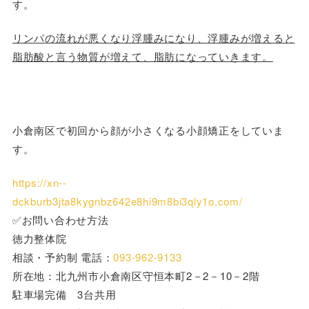
す。
リンパの流れが悪くなり浮腫みになり、浮腫みが増えると
脂肪酸と言う物質が増えて、脂肪になっていきます。
小倉南区で初回から顔が小さくなる小顔矯正をしていま
す。
https://xn--
dckburb3jta8kygnbz642e8hi9m8bi3qly1o.com/
✅お問い合わせ方法
徳力整体院
相談・予約制 電話：
093-962-9133
所在地：北九州市小倉南区守恒本町2－2－10－2階
駐車場完備 3台共用