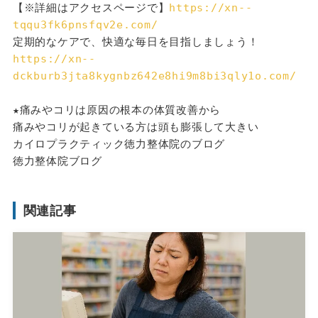
【※詳細はアクセスページで】
https://xn--
tqqu3fk6pnsfqv2e.com/
定期的なケアで、快適な毎日を目指しましょう！
https://xn--
dckburb3jta8kygnbz642e8hi9m8bi3qly1o.com/
★痛みやコリは原因の根本の体質改善から
痛みやコリが起きている方は頭も膨張して大きい
カイロプラクティック徳力整体院のブログ
徳力整体院ブログ
関連記事