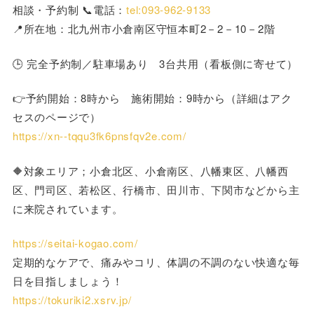
相談・予約制 📞電話：
tel:093-962-9133
📍所在地：北九州市小倉南区守恒本町2－2－10－2階
🕒 完全予約制／駐車場あり 3台共用（看板側に寄せて）
👉予約開始：8時から 施術開始：9時から（詳細はアク
セスのページで）
https://xn--tqqu3fk6pnsfqv2e.com/
🔶対象エリア；小倉北区、小倉南区、八幡東区、八幡西
区、門司区、若松区、行橋市、田川市、下関市などから主
に来院されています。
https://seitai-kogao.com/
定期的なケアで、痛みやコリ、体調の不調のない快適な毎
日を目指しましょう！
https://tokuriki2.xsrv.jp/