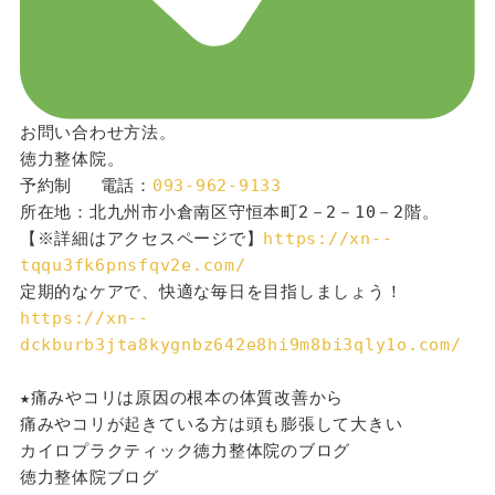
お問い合わせ方法。
徳力整体院。
予約制 　電話：
093-962-9133
所在地：北九州市小倉南区守恒本町2－2－10－2階。
【※詳細はアクセスページで】
https://xn--
tqqu3fk6pnsfqv2e.com/
定期的なケアで、快適な毎日を目指しましょう！
https://xn--
dckburb3jta8kygnbz642e8hi9m8bi3qly1o.com/
★痛みやコリは原因の根本の体質改善から
痛みやコリが起きている方は頭も膨張して大きい
カイロプラクティック徳力整体院のブログ
徳力整体院ブログ