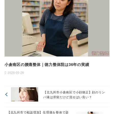
小倉南区の腰痛整体｜徳力整体院は36年の実績
2026-05-26
【北九州市小倉南区で小顔矯正】顔のリン
パ液は滞留だけど流せばい良い？
【北九州市で相談増加】生理痛を整体で楽