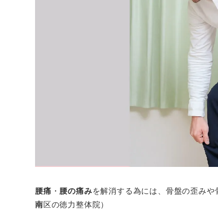
腰痛
・
腰の痛み
を解消する為には、骨盤の歪みや
南
区の徳力整体院）