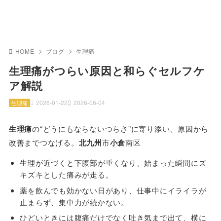
HOME
ブログ
生理痛
生理痛がつらい原因と和らぐセルフケ
ア解説
2026-01-22
2026-06-04
生理痛
生理痛
の“どうにもならないつらさ”に寄り添い、原因から
改善までつなげる。
北九州
市
小倉
南区
生理が近づくと下腹部が重くなり、始まった瞬間にズ
キズキとした痛みが走る。
薬を飲んでも効かない日があり、仕事中にイライラが
止まらず、集中力が続かない。
ひどいときには腹痛だけでなく吐き気まで出て、横に