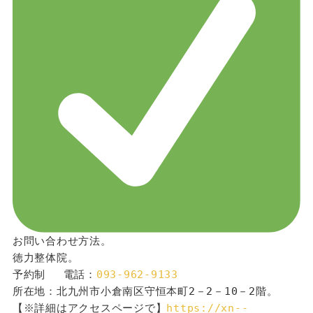
お問い合わせ方法。
徳力整体院。
予約制 　電話：
093-962-9133
所在地：北九州市小倉南区守恒本町2－2－10－2階。
【※詳細はアクセスページで】
https://xn--