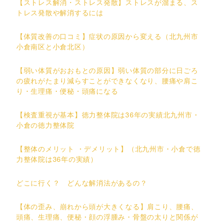
【ストレス解消・ストレス発散】ストレスが溜まる、ス
トレス発散や解消するには
【体質改善の口コミ】症状の原因から変える（北九州市
小倉南区と小倉北区）
【弱い体質がおおもとの原因】弱い体質の部分に日ごろ
の疲れがたまり減らすことができなくなり、腰痛や肩こ
り・生理痛・便秘・頭痛になる
【検査重視が基本】徳力整体院は36年の実績北九州市・
小倉の徳力整体院
【整体のメリット ・デメリット】（北九州市・小倉で徳
力整体院は36年の実績）
どこに行く？ どんな解消法があるの？
【体の歪み、崩れから頭が大きくなる】肩こり、腰痛、
頭痛、生理痛、便秘・顔の浮腫み・骨盤の太りと関係が