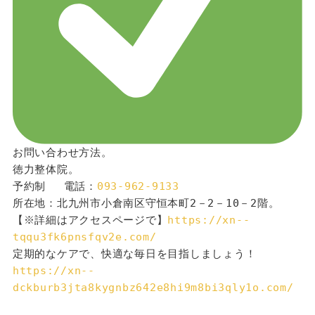
お問い合わせ方法。
徳力整体院。
予約制 　電話：
093-962-9133
所在地：北九州市小倉南区守恒本町2－2－10－2階。
【※詳細はアクセスページで】
https://xn--
tqqu3fk6pnsfqv2e.com/
定期的なケアで、快適な毎日を目指しましょう！
https://xn--
dckburb3jta8kygnbz642e8hi9m8bi3qly1o.com/