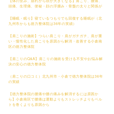
【体の歪み、崩れから頭が大きくなる】肩こり、腰痛、
頭痛、生理痛、便秘・顔の浮腫み・骨盤の太りと関係が
【睡眠・眠り】寝ているつもりでも回復する睡眠が（北
九州市からも徳力整体院は36年の実績）
【肩こりの施術】つらい肩こり・肩がガチガチ、肩が重
い・慢性化した肩こりを原因から解消・改善する小倉南
区の徳力整体院
【肩こりのQ&A】肩こりの施術を受ける不安やお悩み解
決の安心の徳力整体院
（肩こりの口コミ）北九州市・小倉で徳力整体院は36年
の実績
【徳力整体院の腰痛や腰の痛みを解消するには原因か
ら】小倉南区で腰痛は運動よりもストレッチよりもベル
トを巻くよりも原因から