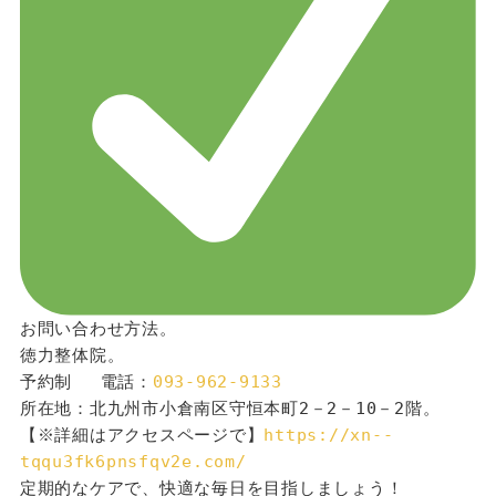
お問い合わせ方法。
徳力整体院。
予約制 　電話：
093-962-9133
所在地：北九州市小倉南区守恒本町2－2－10－2階。
【※詳細はアクセスページで】
https://xn--
tqqu3fk6pnsfqv2e.com/
定期的なケアで、快適な毎日を目指しましょう！