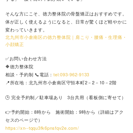
そんな方にこそ、徳力整体院の骨盤矯正はおすすめです。
体が正しく使えるようになると、日常が驚くほど軽やかに
変わっていきます。
北九州市小倉南区の徳力整体院｜肩こり・腰痛・生理痛・
小顔矯正
✅お問い合わせ方法
🔶徳力整体院
相談・予約制 📞電話：
tel:093-962-9133
📍所在地：北九州市小倉南区守恒本町2－2－10－2階
🕒 完全予約制／駐車場あり 3台共用（看板側に寄せて）
👉予約開始：8時から 施術開始：9時から（詳細はアク
セスのページで）
https://xn--tqqu3fk6pnsfqv2e.com/