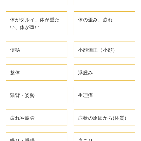
体がダルイ、体が重た
体の歪み、崩れ
い、体が重い
便秘
小顔矯正（小顔）
整体
浮腫み
猫背・姿勢
生理痛
疲れや疲労
症状の原因から(体質)
眠り・睡眠
肩こり