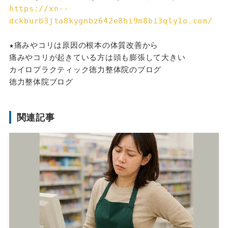
https://xn--
dckburb3jta8kygnbz642e8hi9m8bi3qly1o.com/
★痛みやコリは原因の根本の体質改善から
痛みやコリが起きている方は頭も膨張して大きい
カイロプラクティック徳力整体院のブログ
徳力整体院ブログ
関連記事