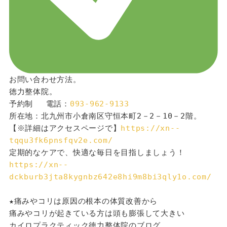
お問い合わせ方法。
徳力整体院。
予約制 　電話：
093-962-9133
所在地：北九州市小倉南区守恒本町2－2－10－2階。
【※詳細はアクセスページで】
https://xn--
tqqu3fk6pnsfqv2e.com/
定期的なケアで、快適な毎日を目指しましょう！
https://xn--
dckburb3jta8kygnbz642e8hi9m8bi3qly1o.com/
★痛みやコリは原因の根本の体質改善から
痛みやコリが起きている方は頭も膨張して大きい
カイロプラクティック徳力整体院のブログ