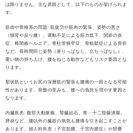
は限りません。主な原因として、以下のものが挙げられま
す。
筋肉や骨格系の問題
: 筋疲労や筋肉の緊張、姿勢の悪さ
（猫背や反り腰）、運動不足による筋力低下、関節の炎
症、椎間板ヘルニア、脊柱管狭窄症、骨粗鬆症による骨折
など。長時間同じ姿勢（座りっぱなし、立ちっぱなし）、
重い物の持ち上げ、腰をねじる動作などもリスク要因とな
ります。
梨状筋というお尻の深層筋の緊張も腰痛の一因となる可能
性があります。骨盤の歪みも、腰への負担を増やす要因と
なります。
内臓疾患
: 腹部大動脈瘤、腎臓結石、胃・十二指腸潰瘍、
膵炎など、腰以外の臓器の病気も腰痛を引き起こすことが
あります。婦人科疾患（子宮筋腫、子宮内膜症）や胆嚢