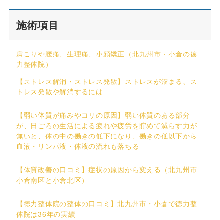
施術項目
肩こりや腰痛、生理痛、小顔矯正（北九州市・小倉の徳
力整体院）
【ストレス解消・ストレス発散】ストレスが溜まる、ス
トレス発散や解消するには
【弱い体質が痛みやコリの原因】弱い体質のある部分
が、日ごろの生活による疲れや疲労を貯めて減らす力が
無いと、体の中の働きの低下になり、働きの低以下から
血液・リンパ液・体液の流れも落ちる
【体質改善の口コミ】症状の原因から変える（北九州市
小倉南区と小倉北区）
【徳力整体院の整体の口コミ】北九州市・小倉で徳力整
体院は36年の実績