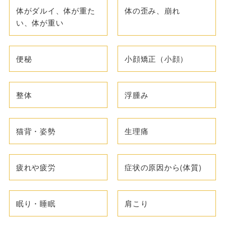
体がダルイ、体が重た
体の歪み、崩れ
い、体が重い
便秘
小顔矯正（小顔）
整体
浮腫み
猫背・姿勢
生理痛
疲れや疲労
症状の原因から(体質)
眠り・睡眠
肩こり