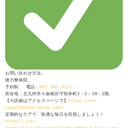
お問い合わせ方法。
徳力整体院。
予約制 　電話：
093-962-9133
所在地：北九州市小倉南区守恒本町2－2－10－2階。
【※詳細はアクセスページで】
https://xn--
tqqu3fk6pnsfqv2e.com/
定期的なケアで、快適な毎日を目指しましょう！
https://xn--
dckburb3jta8kygnbz642e8hi9m8bi3qly1o.com/