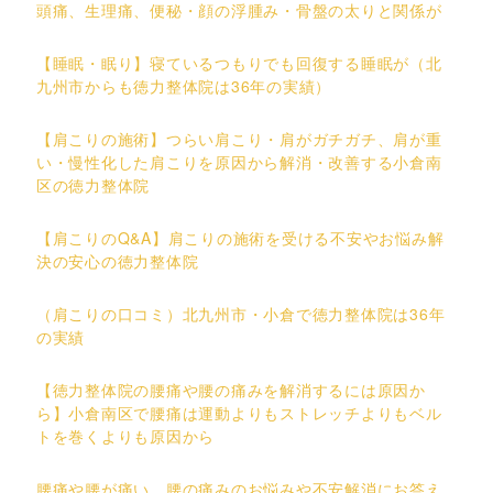
頭痛、生理痛、便秘・顔の浮腫み・骨盤の太りと関係が
【睡眠・眠り】寝ているつもりでも回復する睡眠が（北
九州市からも徳力整体院は36年の実績）
【肩こりの施術】つらい肩こり・肩がガチガチ、肩が重
い・慢性化した肩こりを原因から解消・改善する小倉南
区の徳力整体院
【肩こりのQ&A】肩こりの施術を受ける不安やお悩み解
決の安心の徳力整体院
（肩こりの口コミ）北九州市・小倉で徳力整体院は36年
の実績
【徳力整体院の腰痛や腰の痛みを解消するには原因か
ら】小倉南区で腰痛は運動よりもストレッチよりもベル
トを巻くよりも原因から
腰痛や腰が痛い、腰の痛みのお悩みや不安解消にお答え