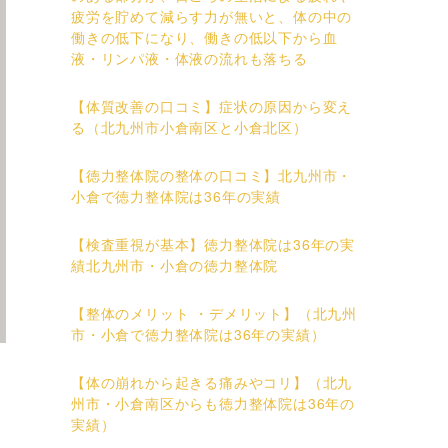
疲労を貯めて減らす力が無いと、体の中の
働きの低下になり、働きの低以下から血
液・リンパ液・体液の流れも落ちる
【体質改善の口コミ】症状の原因から変え
る（北九州市小倉南区と小倉北区）
【徳力整体院の整体の口コミ】北九州市・
小倉で徳力整体院は36年の実績
【検査重視が基本】徳力整体院は36年の実
績北九州市・小倉の徳力整体院
【整体のメリット ・デメリット】（北九州
市・小倉で徳力整体院は36年の実績）
【体の崩れから起きる痛みやコリ】（北九
州市・小倉南区からも徳力整体院は36年の
実績）