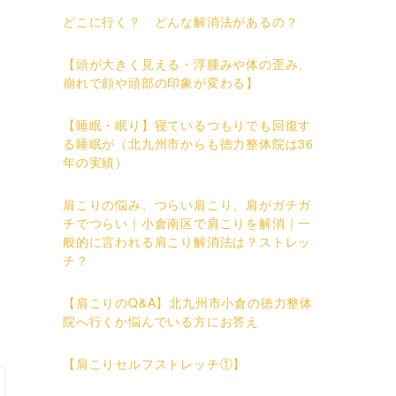
どこに行く？ どんな解消法があるの？
【頭が大きく見える・浮腫みや体の歪み、
崩れで顔や頭部の印象が変わる】
【睡眠・眠り】寝ているつもりでも回復す
る睡眠が（北九州市からも徳力整体院は36
年の実績）
肩こりの悩み、つらい肩こり、肩がガチガ
チでつらい｜小倉南区で肩こりを解消｜一
般的に言われる肩こり解消法は？ストレッ
チ？
【肩こりのQ&A】北九州市小倉の徳力整体
院へ行くか悩んでいる方にお答え
【肩こりセルフストレッチ①】