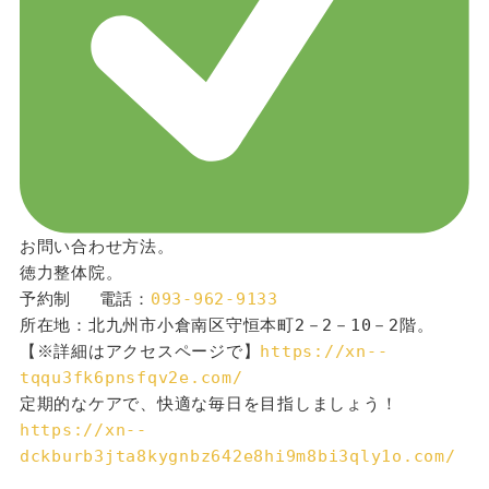
お問い合わせ方法。
徳力整体院。
予約制 　電話：
093-962-9133
所在地：北九州市小倉南区守恒本町2－2－10－2階。
【※詳細はアクセスページで】
https://xn--
tqqu3fk6pnsfqv2e.com/
定期的なケアで、快適な毎日を目指しましょう！
https://xn--
dckburb3jta8kygnbz642e8hi9m8bi3qly1o.com/