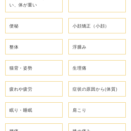
い、体が重い
便秘
小顔矯正（小顔）
整体
浮腫み
猫背・姿勢
生理痛
疲れや疲労
症状の原因から(体質)
眠り・睡眠
肩こり
腰痛
膝の痛み