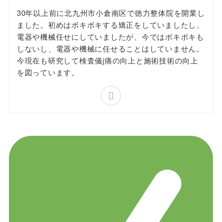
30年以上前に北九州市小倉南区で徳力整体院を開業し
ました。初めはボキボキする矯正をしていましたし、
電器や機械任せにしていましたが、今ではボキボキも
しないし、電器や機械に任せることはしていません。
今現在も研究して検査儀j痛の向上と施術技術の向上
を図っています。