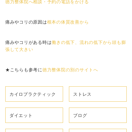
徳力整体院へ相談・予約の電話をかける
痛みやコリの原因は
根本の体質改善から
痛みやコリがある時は
働きの低下、流れの低下から頭も膨
張して大きい
★こちらも参考に
徳力整体院の別のサイトへ
カイロプラクティック
ストレス
ダイエット
ブログ