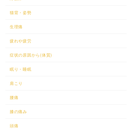
猫背・姿勢
生理痛
疲れや疲労
症状の原因から(体質)
眠り・睡眠
肩こり
腰痛
膝の痛み
頭痛