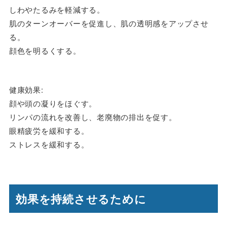
しわやたるみを軽減する。
肌のターンオーバーを促進し、肌の透明感をアップさせ
る。
顔色を明るくする。
健康効果
:
顔や頭の凝りをほぐす。
リンパの流れを改善し、老廃物の排出を促す。
眼精疲労を緩和する。
ストレスを緩和する。
効果を持続させるために