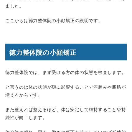
ました。
ここからは徳力整体院の小顔矯正の説明です。
徳力整体院の小顔矯正
徳力整体院では、まず受ける方の体の状態を検査します。
と言うのは体の状態が顔に影響することで浮腫みや脂肪が
増えるからです。
また整えれば整えるほど、体は安定して維持することや持
続性が向上します。
体全体の崩れ、歪み、働きの低下を起こしていれば必然的