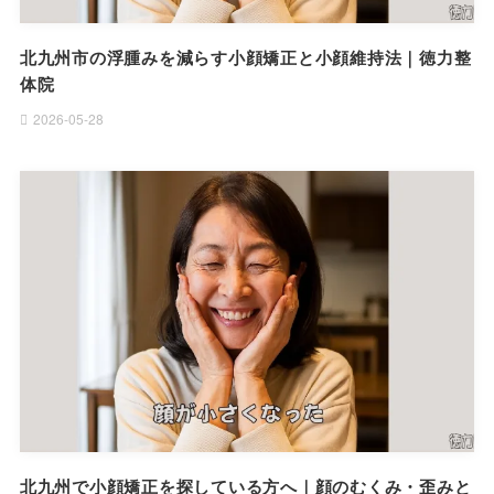
北九州市の浮腫みを減らす小顔矯正と小顔維持法｜徳力整
体院
2026-05-28
北九州で小顔矯正を探している方へ｜顔のむくみ・歪みと