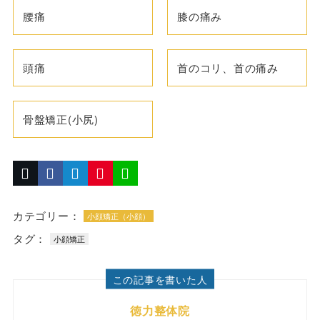
腰痛
膝の痛み
頭痛
首のコリ、首の痛み
骨盤矯正(小尻)
カテゴリー：
小顔矯正（小顔）
タグ：
小顔矯正
この記事を書いた人
徳力整体院