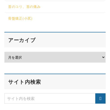
首のコリ、首の痛み
骨盤矯正(小尻)
アーカイブ
サイト内検索