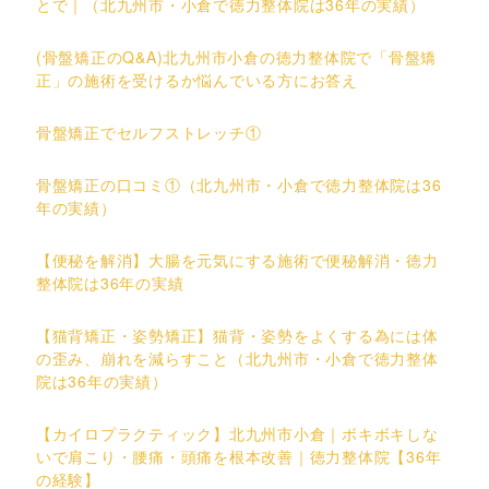
とで｜（北九州市・小倉で徳力整体院は36年の実績）
(骨盤矯正のQ&A)北九州市小倉の徳力整体院で「骨盤矯
正」の施術を受けるか悩んでいる方にお答え
骨盤矯正でセルフストレッチ①
骨盤矯正の口コミ①（北九州市・小倉で徳力整体院は36
年の実績）
【便秘を解消】大腸を元気にする施術で便秘解消・徳力
整体院は36年の実績
【猫背矯正・姿勢矯正】猫背・姿勢をよくする為には体
の歪み、崩れを減らすこと（北九州市・小倉で徳力整体
院は36年の実績）
【カイロプラクティック】北九州市小倉｜ボキボキしな
いで肩こり・腰痛・頭痛を根本改善｜徳力整体院【36年
の経験】