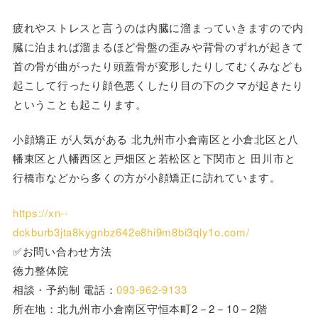
疲れやストレスと言うのは内臓に溜まっていきますので内
臓に泊まれば溜まるほど骨盤の歪みや背骨のずれが起きて
首の骨が曲がったり頭蓋骨が変形したりしてむくみなども
起こして行ったり顔色悪くしたり目の下のクマが起きたり
ということも起こります。
小顔矯正 が人気がある 北九州市小倉南区と小倉北区と八
幡東区と八幡西区と戸畑区と若松区と下関市と 田川市と
行橋市などから多くの方が小顔矯正に訪れています。
https://xn--
dckburb3jta8kygnbz642e8hi9m8bi3qly1o.com/
✅お問い合わせ方法
徳力整体院
相談・予約制 電話：
093-962-9133
所在地：北九州市小倉南区守恒本町2－2－10－2階