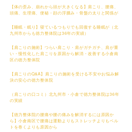
【体の歪み、崩れから頭が大きくなる】肩こり、腰痛、
頭痛、生理痛、便秘・顔の浮腫み・骨盤の太りと関係が
【睡眠・眠り】寝ているつもりでも回復する睡眠が（北
九州市からも徳力整体院は36年の実績）
【肩こりの施術】つらい肩こり・肩がガチガチ、肩が重
い・慢性化した肩こりを原因から解消・改善する小倉南
区の徳力整体院
【肩こりのQ&A】肩こりの施術を受ける不安やお悩み解
決の安心の徳力整体院
（肩こりの口コミ）北九州市・小倉で徳力整体院は36年
の実績
【徳力整体院の腰痛や腰の痛みを解消するには原因か
ら】小倉南区で腰痛は運動よりもストレッチよりもベル
トを巻くよりも原因から