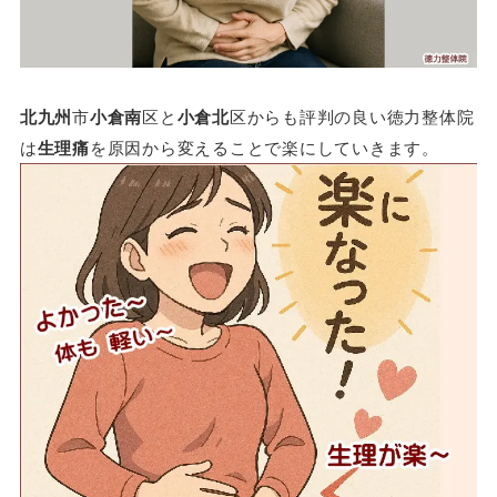
北九州
市
小倉南
区と
小倉北
区からも評判の良い徳力整体院
は
生理痛
を原因から変えることで楽にしていきます。