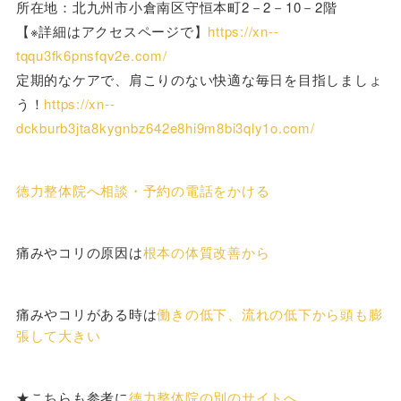
所在地：北九州市小倉南区守恒本町2－2－10－2階
【※詳細はアクセスページで】
https://xn--
tqqu3fk6pnsfqv2e.com/
定期的なケアで、肩こりのない快適な毎日を目指しましょ
う！
https://xn--
dckburb3jta8kygnbz642e8hi9m8bi3qly1o.com/
徳力整体院へ相談・予約の電話をかける
痛みやコリの原因は
根本の体質改善から
痛みやコリがある時は
働きの低下、流れの低下から頭も膨
張して大きい
★こちらも参考に
徳力整体院の別のサイトへ