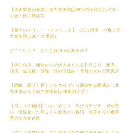
【検査重視が基本】徳力整体院は36年の実績北九州市・
小倉の徳力整体院
【整体のメリット ・デメリット】（北九州市・小倉で徳
力整体院は36年の実績）
どこに行く？ どんな解消法があるの？
【体の歪み、崩れから頭が大きくなる】肩こり、腰痛、
頭痛、生理痛、便秘・顔の浮腫み・骨盤の太りと関係が
【睡眠・眠り】寝ているつもりでも回復する睡眠が（北
九州市からも徳力整体院は36年の実績）
【肩こりの施術】つらい肩こり・肩がガチガチ、肩が重
い・慢性化した肩こりを原因から解消・改善する小倉南
区の徳力整体院
（肩こり質疑応答）北九州市小倉の徳力整体院へ行くか