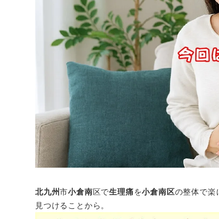
北九州
市
小倉南
区で
生理痛
を
小倉南区
の整体で楽
見つけることから。