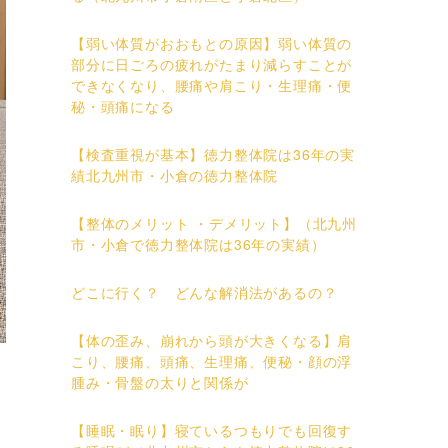
【弱い体質がおおもとの原因】弱い体質の
部分に日ごろの疲れがたまり減らすことが
できなくなり、腰痛や肩こり・生理痛・便
秘・頭痛になる
【検査重視が基本】徳力整体院は36年の実
績北九州市・小倉の徳力整体院
【整体のメリット ・デメリット】（北九州
市・小倉で徳力整体院は36年の実績）
どこに行く？ どんな解消法があるの？
【体の歪み、崩れから頭が大きくなる】肩
こり、腰痛、頭痛、生理痛、便秘・顔の浮
腫み・骨盤の太りと関係が
【睡眠・眠り】寝ているつもりでも回復す