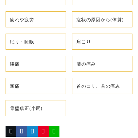
疲れや疲労
症状の原因から(体質)
眠り・睡眠
肩こり
腰痛
膝の痛み
頭痛
首のコリ、首の痛み
骨盤矯正(小尻)