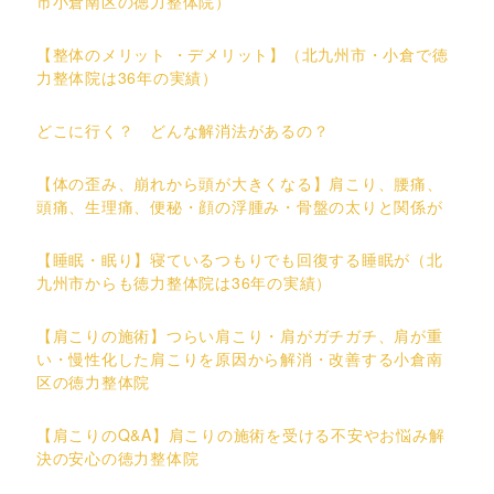
市小倉南区の徳力整体院）
【整体のメリット ・デメリット】（北九州市・小倉で徳
力整体院は36年の実績）
どこに行く？ どんな解消法があるの？
【体の歪み、崩れから頭が大きくなる】肩こり、腰痛、
頭痛、生理痛、便秘・顔の浮腫み・骨盤の太りと関係が
【睡眠・眠り】寝ているつもりでも回復する睡眠が（北
九州市からも徳力整体院は36年の実績）
【肩こりの施術】つらい肩こり・肩がガチガチ、肩が重
い・慢性化した肩こりを原因から解消・改善する小倉南
区の徳力整体院
【肩こりのQ&A】肩こりの施術を受ける不安やお悩み解
決の安心の徳力整体院