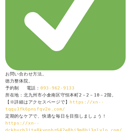
お問い合わせ方法。
徳力整体院。
予約制 　電話：
093-962-9133
所在地：北九州市小倉南区守恒本町2－2－10－2階。
【※詳細はアクセスページで】
https://xn--
tqqu3fk6pnsfqv2e.com/
定期的なケアで、快適な毎日を目指しましょう！
https://xn--
dckburb3jta8kygnbz642e8hi9m8bi3qly1o.com/