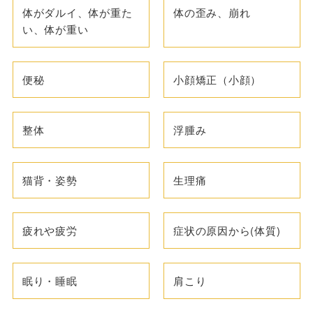
体がダルイ、体が重た
体の歪み、崩れ
い、体が重い
便秘
小顔矯正（小顔）
整体
浮腫み
猫背・姿勢
生理痛
疲れや疲労
症状の原因から(体質)
眠り・睡眠
肩こり