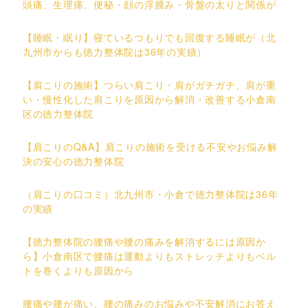
頭痛、生理痛、便秘・顔の浮腫み・骨盤の太りと関係が
【睡眠・眠り】寝ているつもりでも回復する睡眠が（北
九州市からも徳力整体院は36年の実績）
【肩こりの施術】つらい肩こり・肩がガチガチ、肩が重
い・慢性化した肩こりを原因から解消・改善する小倉南
区の徳力整体院
【肩こりのQ&A】肩こりの施術を受ける不安やお悩み解
決の安心の徳力整体院
（肩こりの口コミ）北九州市・小倉で徳力整体院は36年
の実績
【徳力整体院の腰痛や腰の痛みを解消するには原因か
ら】小倉南区で腰痛は運動よりもストレッチよりもベル
トを巻くよりも原因から
腰痛や腰が痛い、腰の痛みのお悩みや不安解消にお答え