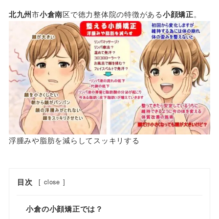
北九州
市
小倉南
区で徳力整体院の特徴がある
小顔矯正
。
浮腫みや脂肪を減らしてスッキリする
目次
[
close
]
小倉の小顔矯正では？