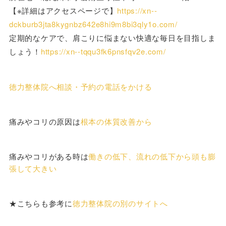
【※詳細はアクセスページで】
https://xn--
dckburb3jta8kygnbz642e8hi9m8bi3qly1o.com/
定期的なケアで、肩こりに悩まない快適な毎日を目指しま
しょう！
https://xn--tqqu3fk6pnsfqv2e.com/
徳力整体院へ相談・予約の電話をかける
痛みやコリの原因は
根本の体質改善から
痛みやコリがある時は
働きの低下、流れの低下から頭も膨
張して大きい
★こちらも参考に
徳力整体院の別のサイトへ