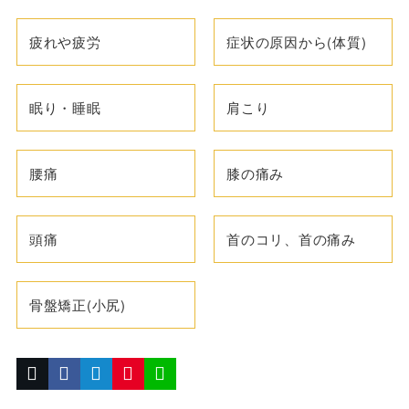
疲れや疲労
症状の原因から(体質)
眠り・睡眠
肩こり
腰痛
膝の痛み
頭痛
首のコリ、首の痛み
骨盤矯正(小尻)