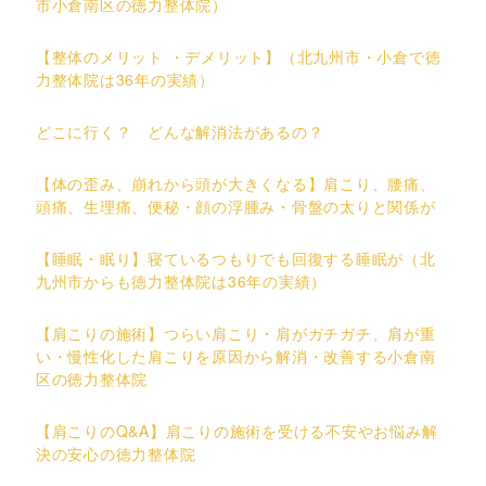
市小倉南区の徳力整体院）
【整体のメリット ・デメリット】（北九州市・小倉で徳
力整体院は36年の実績）
どこに行く？ どんな解消法があるの？
【体の歪み、崩れから頭が大きくなる】肩こり、腰痛、
頭痛、生理痛、便秘・顔の浮腫み・骨盤の太りと関係が
【睡眠・眠り】寝ているつもりでも回復する睡眠が（北
九州市からも徳力整体院は36年の実績）
【肩こりの施術】つらい肩こり・肩がガチガチ、肩が重
い・慢性化した肩こりを原因から解消・改善する小倉南
区の徳力整体院
【肩こりのQ&A】肩こりの施術を受ける不安やお悩み解
決の安心の徳力整体院