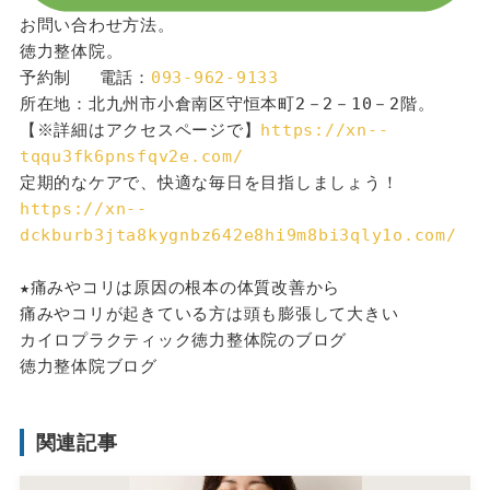
お問い合わせ方法。
徳力整体院。
予約制 　電話：
093-962-9133
所在地：北九州市小倉南区守恒本町2－2－10－2階。
【※詳細はアクセスページで】
https://xn--
tqqu3fk6pnsfqv2e.com/
定期的なケアで、快適な毎日を目指しましょう！
https://xn--
dckburb3jta8kygnbz642e8hi9m8bi3qly1o.com/
★痛みやコリは原因の根本の体質改善から
痛みやコリが起きている方は頭も膨張して大きい
カイロプラクティック徳力整体院のブログ
徳力整体院ブログ
関連記事