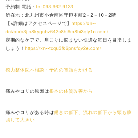
予約制 電話：
tel:093-962-9133
所在地：北九州市小倉南区守恒本町2－2－10－2階
【※詳細はアクセスページで】
https://xn--
dckburb3jta8kygnbz642e8hi9m8bi3qly1o.com/
定期的なケアで、肩こりに悩まない快適な毎日を目指しま
しょう！
https://xn--tqqu3fk6pnsfqv2e.com/
徳力整体院へ相談・予約の電話をかける
痛みやコリの原因は
根本の体質改善から
痛みやコリがある時は
働きの低下、流れの低下から頭も膨
張して大きい