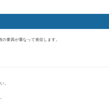
数の要因が重なって発症します。
すい。
中。