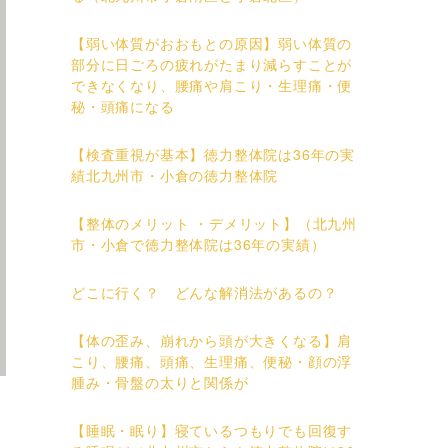
【弱い体質がおおもとの原因】弱い体質の
部分に日ごろの疲れがたまり減らすことが
できなくなり、腰痛や肩こり・生理痛・便
秘・頭痛になる
【検査重視が基本】徳力整体院は36年の実
績北九州市・小倉の徳力整体院
【整体のメリット ・デメリット】（北九州
市・小倉で徳力整体院は36年の実績）
どこに行く？ どんな解消法があるの？
【体の歪み、崩れから頭が大きくなる】肩
こり、腰痛、頭痛、生理痛、便秘・顔の浮
腫み・骨盤の太りと関係が
【睡眠・眠り】寝ているつもりでも回復す