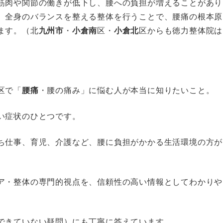
筋肉や関節の働きが低下し、腰への負担が増えることがあり
、全身のバランスを整える整体を行うことで、腰痛の根本原
ます。（北
九州市
・
小倉南
区・
小倉北
区からも徳力整体院は
区で「
腰痛
・腰の痛み」に悩む人が本当に知りたいこと。
い症状のひとつです。
ち仕事、育児、介護など、腰に負担がかかる生活環境の方が
ア・整体の専門的視点を、信頼性の高い情報としてわかりや
できていない疑問）にも丁寧に答えています。