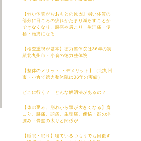
【弱い体質がおおもとの原因】弱い体質の
部分に日ごろの疲れがたまり減らすことが
できなくなり、腰痛や肩こり・生理痛・便
秘・頭痛になる
【検査重視が基本】徳力整体院は36年の実
績北九州市・小倉の徳力整体院
【整体のメリット ・デメリット】（北九州
市・小倉で徳力整体院は36年の実績）
どこに行く？ どんな解消法があるの？
【体の歪み、崩れから頭が大きくなる】肩
こり、腰痛、頭痛、生理痛、便秘・顔の浮
腫み・骨盤の太りと関係が
【睡眠・眠り】寝ているつもりでも回復す