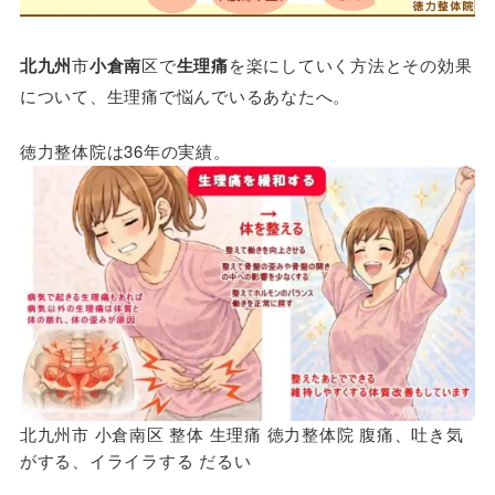
北九州
市
小倉南
区で
生理痛
を楽にしていく方法とその効果
について、生理痛で悩んでいるあなたへ。
徳力整体院は36年の実績。
北九州市 小倉南区 整体 生理痛 徳力整体院 腹痛、吐き気
がする、イライラする だるい