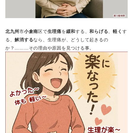
北九州
市
小倉南
区で
生理痛
を
緩和
する、
和らげる
、
軽く
す
る、
解消する
なら、生理痛が、どうして起きるの
か？………その理由や原因を見つける事。