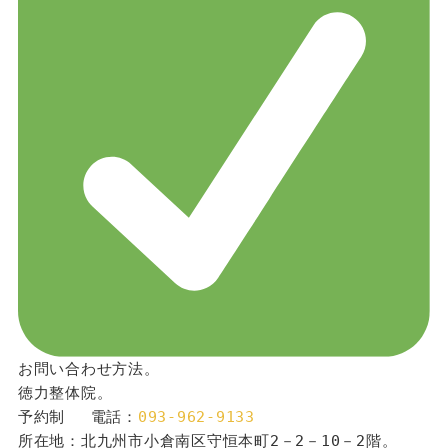
お問い合わせ方法。
徳力整体院。
予約制 　電話：
093-962-9133
所在地：北九州市小倉南区守恒本町2－2－10－2階。