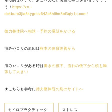
う！
https://xn--
dckburb3jta8kygnbz642e8hi9m8bi3qly1o.com/
徳力整体院へ相談・予約の電話をかける
痛みやコリの原因は
根本の体質改善から
痛みやコリがある時は
働きの低下、流れの低下から頭も膨
張して大きい
★こちらも参考に
徳力整体院の別のサイトへ
カイロプラクティック
ストレス