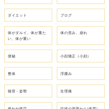
ダイエット
ブログ
体がダルイ、体が重た
体の歪み、崩れ
い、体が重い
便秘
小顔矯正（小顔）
整体
浮腫み
猫背・姿勢
生理痛
疲れや疲労
症状の原因から(体質)