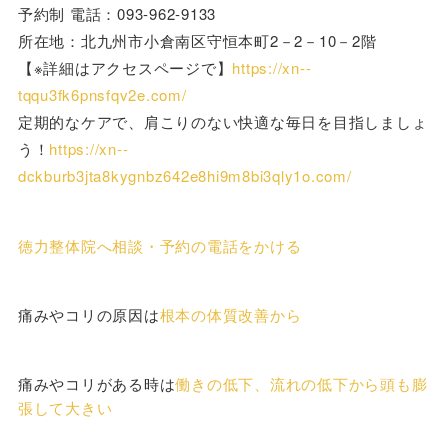
予約制 電話：093-962-9133
所在地：北九州市小倉南区守恒本町2－2－10－2階
【※詳細はアクセスページで】
https://xn--
tqqu3fk6pnsfqv2e.com/
定期的なケアで、肩こりのない快適な毎日を目指しましょ
う！
https://xn--
dckburb3jta8kygnbz642e8hi9m8bi3qly1o.com/
徳力整体院へ相談・予約の電話をかける
痛みやコリの原因は
根本の体質改善から
痛みやコリがある時は
働きの低下、流れの低下から頭も膨
張して大きい