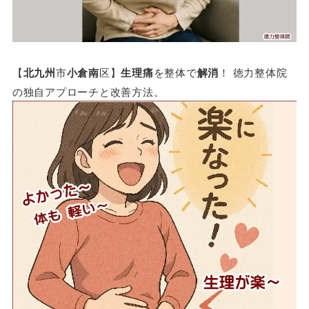
【
北九州
市
小倉南
区】
生理痛
を整体で
解消
！ 徳力整体院
の独自アプローチと改善方法。