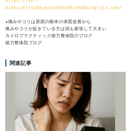
https://xn--
dckburb3jta8kygnbz642e8hi9m8bi3qly1o.com/
★痛みやコリは原因の根本の体質改善から
痛みやコリが起きている方は頭も膨張して大きい
カイロプラクティック徳力整体院のブログ
徳力整体院ブログ
関連記事