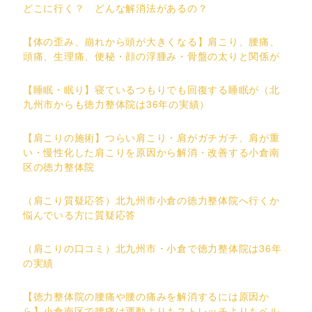
どこに行く？ どんな解消法があるの？
【体の歪み、崩れから頭が大きくなる】肩こり、腰痛、
頭痛、生理痛、便秘・顔の浮腫み・骨盤の太りと関係が
【睡眠・眠り】寝ているつもりでも回復する睡眠が（北
九州市からも徳力整体院は36年の実績）
【肩こりの施術】つらい肩こり・肩がガチガチ、肩が重
い・慢性化した肩こりを原因から解消・改善する小倉南
区の徳力整体院
（肩こり質疑応答）北九州市小倉の徳力整体院へ行くか
悩んでいる方に質疑応答
（肩こりの口コミ）北九州市・小倉で徳力整体院は36年
の実績
【徳力整体院の腰痛や腰の痛みを解消するには原因か
ら】小倉南区で腰痛は運動よりもストレッチよりもベル